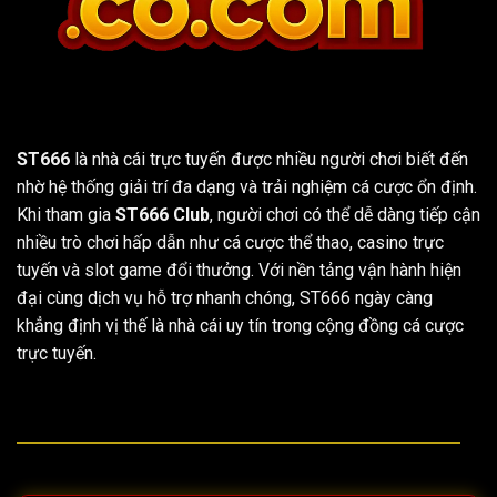
ST666
là nhà cái trực tuyến được nhiều người chơi biết đến
nhờ hệ thống giải trí đa dạng và trải nghiệm cá cược ổn định.
Khi tham gia
ST666 Club
, người chơi có thể dễ dàng tiếp cận
nhiều trò chơi hấp dẫn như cá cược thể thao, casino trực
tuyến và slot game đổi thưởng. Với nền tảng vận hành hiện
đại cùng dịch vụ hỗ trợ nhanh chóng, ST666 ngày càng
khẳng định vị thế là nhà cái uy tín trong cộng đồng cá cược
trực tuyến.