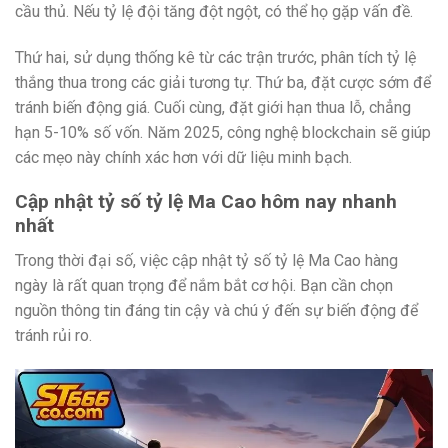
cầu thủ. Nếu tỷ lệ đội tăng đột ngột, có thể họ gặp vấn đề.
Thứ hai, sử dụng thống kê từ các trận trước, phân tích tỷ lệ
thắng thua trong các giải tương tự. Thứ ba, đặt cược sớm để
tránh biến động giá. Cuối cùng, đặt giới hạn thua lỗ, chẳng
hạn 5-10% số vốn. Năm 2025, công nghệ blockchain sẽ giúp
các mẹo này chính xác hơn với dữ liệu minh bạch.
Cập nhật tỷ số tỷ lệ Ma Cao hôm nay nhanh
nhất
Trong thời đại số, việc cập nhật tỷ số tỷ lệ Ma Cao hàng
ngày là rất quan trọng để nắm bắt cơ hội. Bạn cần chọn
nguồn thông tin đáng tin cậy và chú ý đến sự biến động để
tránh rủi ro.