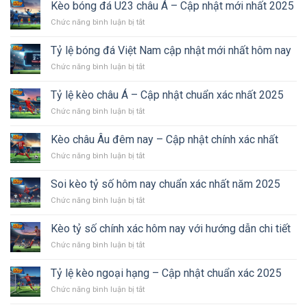
xỉu
Kèo bóng đá U23 châu Á – Cập nhật mới nhất 2025
bóng
Chức năng bình luận bị tắt
ở
đá
Kèo
–
bóng
Tỷ lệ bóng đá Việt Nam cập nhật mới nhất hôm nay
Cách
đá
chơi
Chức năng bình luận bị tắt
ở
U23
chuẩn
Tỷ
châu
xác
lệ
Á
Tỷ lệ kèo châu Á – Cập nhật chuẩn xác nhất 2025
cho
bóng
–
người
Chức năng bình luận bị tắt
ở
đá
Cập
mới
Tỷ
Việt
nhật
2025
lệ
Nam
Kèo châu Âu đêm nay – Cập nhật chính xác nhất
mới
kèo
cập
nhất
Chức năng bình luận bị tắt
ở
châu
nhật
2025
Kèo
Á
mới
châu
–
Soi kèo tỷ số hôm nay chuẩn xác nhất năm 2025
nhất
Âu
Cập
hôm
Chức năng bình luận bị tắt
ở
đêm
nhật
nay
Soi
nay
chuẩn
kèo
–
Kèo tỷ số chính xác hôm nay với hướng dẫn chi tiết
xác
tỷ
Cập
nhất
Chức năng bình luận bị tắt
ở
số
nhật
2025
Kèo
hôm
chính
tỷ
nay
Tỷ lệ kèo ngoại hạng – Cập nhật chuẩn xác 2025
xác
số
chuẩn
nhất
Chức năng bình luận bị tắt
ở
chính
xác
Tỷ
xác
nhất